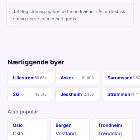
Ja! Registrering og kontakt med kvinner i Ås pa lesbisk
dating norge com er helt gratis.
Nærliggende byer
Lillestrøm
Asker
Sørumsand
89 684
61 906
5 8
Ski
Jessheim
Strømmen
12 513
12 365
11 4
Also popular
Oslo
Bergen
Trondheim
Oslo
Vestland
Trøndelag