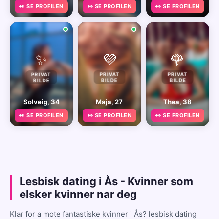
👀 SE PROFILEN
👀 SE PROFILEN
👀 SE PROFILEN
✨
💜
🌹
PRIVAT
PRIVAT
PRIVAT
BILDE
BILDE
BILDE
Solveig, 34
Maja, 27
Thea, 38
👀 SE PROFILEN
👀 SE PROFILEN
👀 SE PROFILEN
Lesbisk dating i Ås - Kvinner som
elsker kvinner nar deg
Klar for a mote fantastiske kvinner i Ås? lesbisk dating