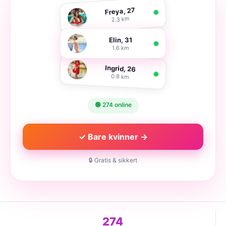
Freya, 27
2.3 km
Elin, 31
1.6 km
Ingrid, 26
0.8 km
🟢 274 online
✓ Bare kvinner →
🔒 Gratis & sikkert
274