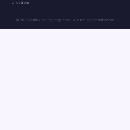
Lillestrøm
© 2026 lesbisk dating norge com - Alle rettigheter forbeholdt