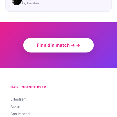
Ås, Akershus
Finn din match → →
NÆRLIGGENDE BYER
Lillestrøm
Asker
Sørumsand