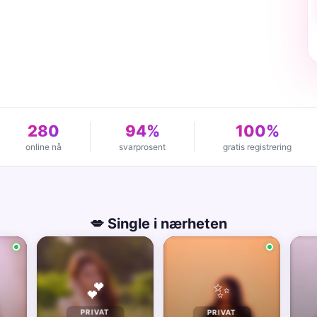
280
94%
100%
online nå
svarprosent
gratis registrering
💋 Single i nærheten
✨
💕
PRIVAT
PRIVAT