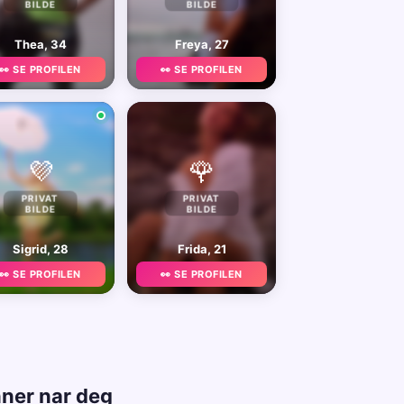
BILDE
BILDE
Thea, 34
Freya, 27
👀 SE PROFILEN
👀 SE PROFILEN
💜
🌹
PRIVAT
PRIVAT
BILDE
BILDE
Sigrid, 28
Frida, 21
👀 SE PROFILEN
👀 SE PROFILEN
nner nar deg