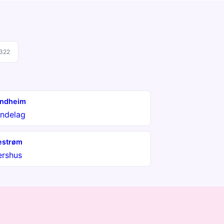
 322
ondheim
øndelag
lestrøm
ershus