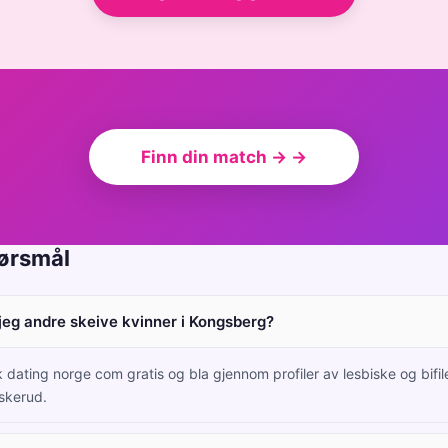
Finn din match → →
pørsmål
jeg andre skeive kvinner i Kongsberg?
 dating norge com gratis og bla gjennom profiler av lesbiske og bifile
skerud.