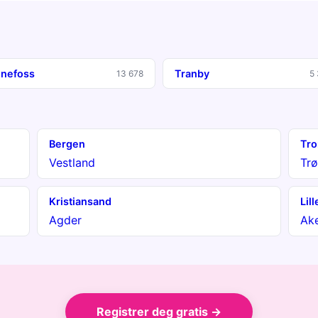
nefoss
Tranby
13 678
5
Bergen
Tr
Vestland
Tr
Kristiansand
Lil
Agder
Ak
Registrer deg gratis →