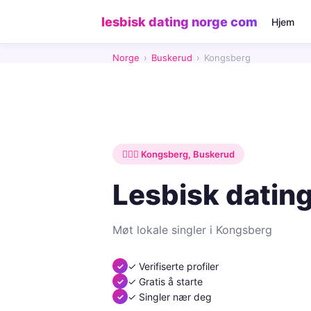
lesbisk dating norge com
Hjem
Norge
›
Buskerud
›
Kongsberg
👩‍❤️‍👩 Kongsberg, Buskerud
Lesbisk datin
Møt lokale singler i Kongsberg
✓ Verifiserte profiler
✓ Gratis å starte
✓ Singler nær deg