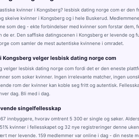
ntastiske kvinner i Kongsberg? lesbisk dating norge com er den 
le og skeive kvinner i Kongsberg og i hele Buskerud. Medlemmen
mme som deg - ekte forbindelser med kvinner som forstar dem, f
 de er. Den saffiske datingscenen i Kongsberg er levende og fu
norge com samler de mest autentiske kvinnene i omradet.
 i Kongsberg velger lesbisk dating norge com
g velger lesbisk dating norge com fordi det er den eneste plat
inner som soker kvinner. Ingen irrelevante matcher, ingen uon
kende rom der kvinner kan koble seg fritt og autentisk. Fellesska
ver dag. Bli med i dag.
evende singelfellesskap
67 innbyggere, hvorav omtrent 5 300 er single og søker. Alde
 51% kvinner i fellesskapet og 32 nye registreringer denne uke
vært mer levende. 159 medlemmer var online i dag - din neste 