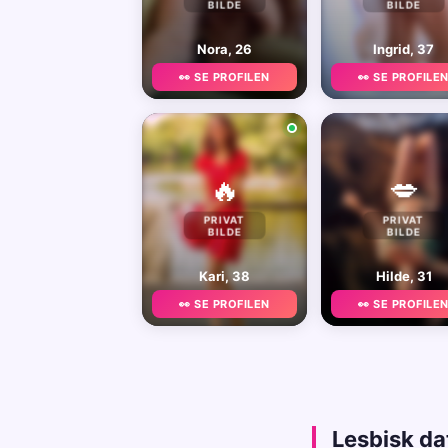
BILDE
BILDE
Nora, 26
Ingrid, 37
👀 SE PROFILEN
👀 SE PROFILE
🔥
💋
PRIVAT
PRIVAT
BILDE
BILDE
Kari, 38
Hilde, 31
👀 SE PROFILEN
👀 SE PROFILE
Lesbisk da