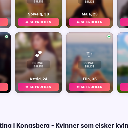
BILDE
BILDE
Solveig, 30
Maja, 23
N
👀 SE PROFILEN
👀 SE PROFILEN
✨
💕
PRIVAT
PRIVAT
BILDE
BILDE
Astrid, 24
Elin, 35
N
👀 SE PROFILEN
👀 SE PROFILEN
ting i Kongsberg - Kvinner som elsker kvi