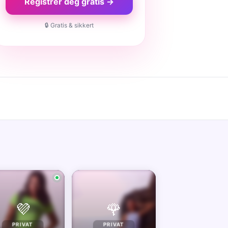
Registrer deg gratis →
🔒 Gratis & sikkert
💜
🌹
PRIVAT
PRIVAT