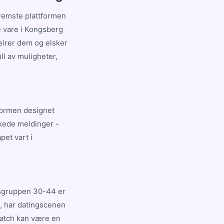
fremste plattformen
e vare i Kongsberg
eirer dem og elsker
ll av muligheter,
tformen designet
skede meldinger -
pet vart i
rsgruppen 30-44 er
n, har datingscenen
match kan være en