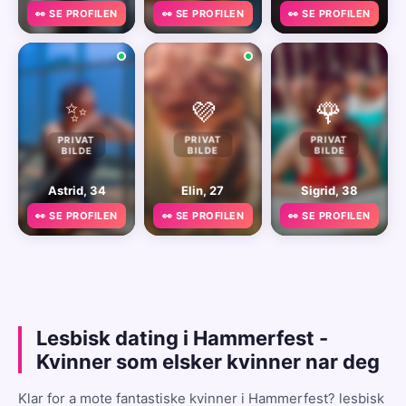
👀 SE PROFILEN
👀 SE PROFILEN
👀 SE PROFILEN
✨
💜
🌹
PRIVAT
PRIVAT
PRIVAT
BILDE
BILDE
BILDE
Astrid, 34
Elin, 27
Sigrid, 38
👀 SE PROFILEN
👀 SE PROFILEN
👀 SE PROFILEN
Lesbisk dating i Hammerfest -
Kvinner som elsker kvinner nar deg
Klar for a mote fantastiske kvinner i Hammerfest? lesbisk