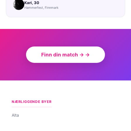
Kari, 30
Hammerfest, Finnmark
Finn din match → →
NÆRLIGGENDE BYER
Alta