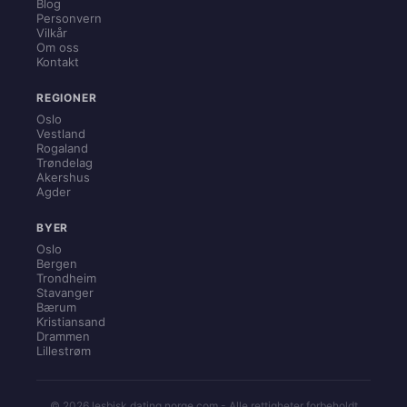
Blog
Personvern
Vilkår
Om oss
Kontakt
REGIONER
Oslo
Vestland
Rogaland
Trøndelag
Akershus
Agder
BYER
Oslo
Bergen
Trondheim
Stavanger
Bærum
Kristiansand
Drammen
Lillestrøm
© 2026 lesbisk dating norge com - Alle rettigheter forbeholdt