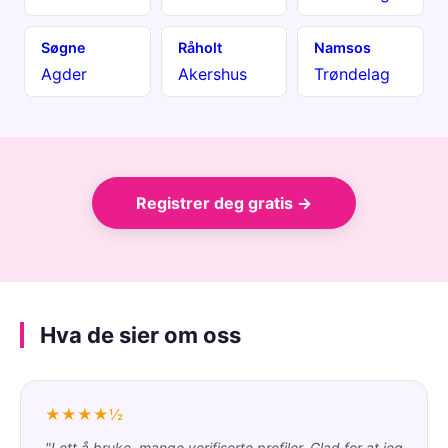
Søgne
Råholt
Namsos
Agder
Akershus
Trøndelag
Registrer deg gratis →
Hva de sier om oss
★★★★½
"Lett å bruke, mange verifiserte profiler. Glad for at jeg