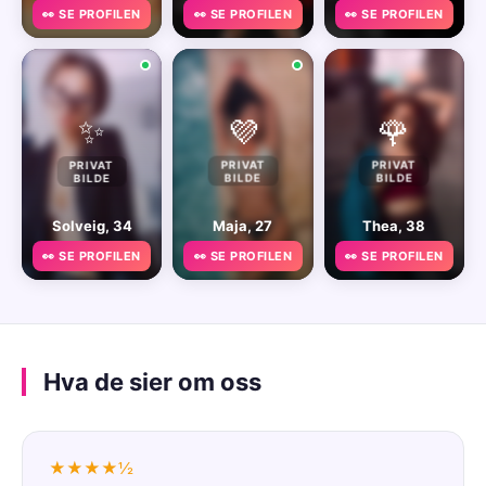
👀 SE PROFILEN
👀 SE PROFILEN
👀 SE PROFILEN
✨
💜
🌹
PRIVAT
PRIVAT
PRIVAT
BILDE
BILDE
BILDE
Solveig, 34
Maja, 27
Thea, 38
👀 SE PROFILEN
👀 SE PROFILEN
👀 SE PROFILEN
Hva de sier om oss
★★★★½