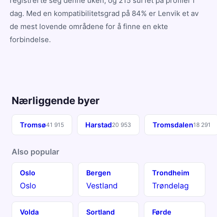
registrerte seg denne uken, og 215 surfet på profiler i
dag. Med en kompatibilitetsgrad på 84% er Lenvik et av
de mest lovende områdene for å finne en ekte
forbindelse.
Nærliggende byer
Tromsø
Harstad
Tromsdalen
41 915
20 953
18 291
Also popular
Oslo
Bergen
Trondheim
Oslo
Vestland
Trøndelag
Volda
Sortland
Førde