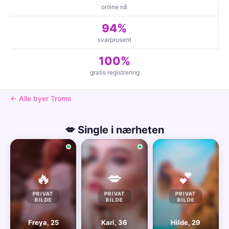
online nå
94%
svarprosent
100%
gratis registrering
← Alle byer Troms
💋 Single i nærheten
🔥
💋
💕
PRIVAT
PRIVAT
PRIVAT
BILDE
BILDE
BILDE
Freya, 25
Kari, 36
Hilde, 29