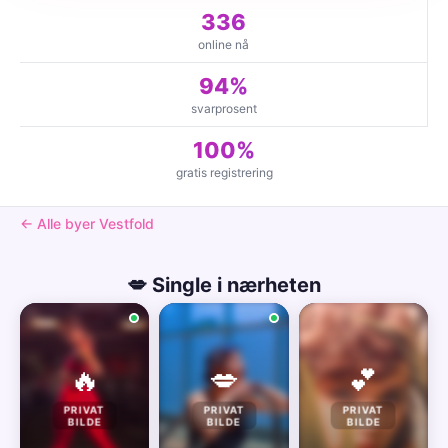
336
online nå
94%
svarprosent
100%
gratis registrering
← Alle byer Vestfold
💋 Single i nærheten
🔥
💋
💕
PRIVAT
PRIVAT
PRIVAT
BILDE
BILDE
BILDE