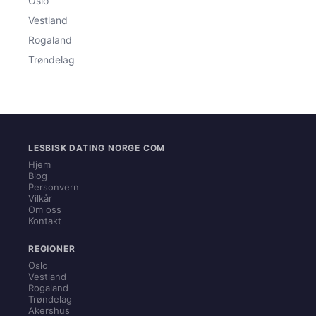
Oslo
Vestland
Rogaland
Trøndelag
LESBISK DATING NORGE COM
Hjem
Blog
Personvern
Vilkår
Om oss
Kontakt
REGIONER
Oslo
Vestland
Rogaland
Trøndelag
Akershus