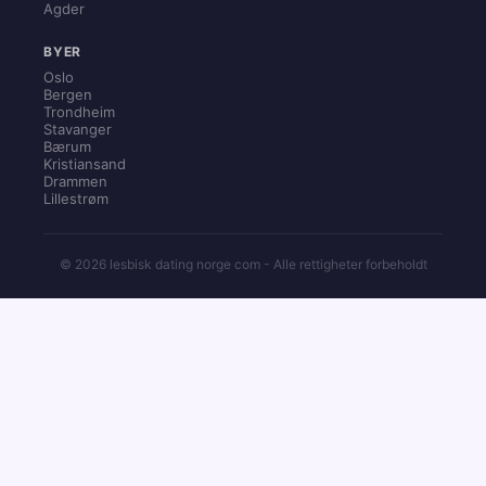
Agder
BYER
Oslo
Bergen
Trondheim
Stavanger
Bærum
Kristiansand
Drammen
Lillestrøm
© 2026 lesbisk dating norge com - Alle rettigheter forbeholdt