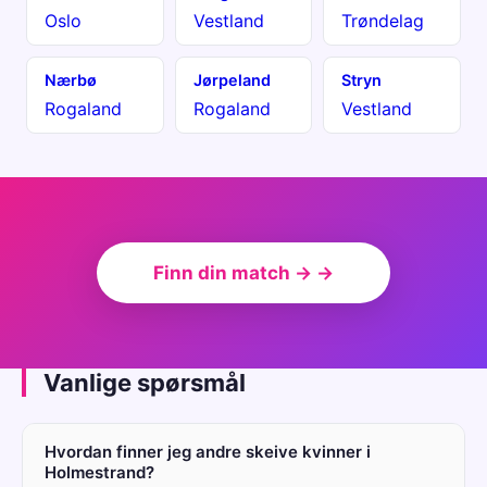
Oslo
Vestland
Trøndelag
Nærbø
Jørpeland
Stryn
Rogaland
Rogaland
Vestland
Finn din match → →
Vanlige spørsmål
Hvordan finner jeg andre skeive kvinner i
Holmestrand?