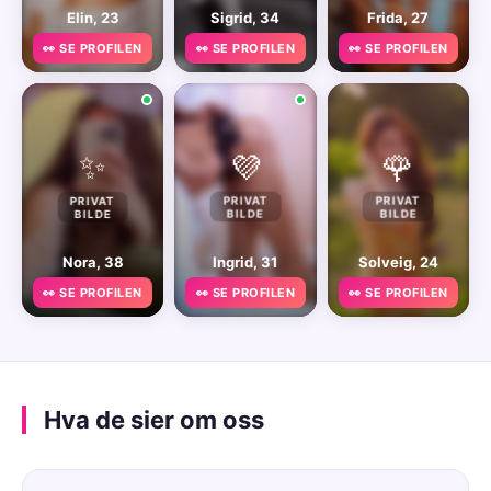
Elin, 23
Sigrid, 34
Frida, 27
👀 SE PROFILEN
👀 SE PROFILEN
👀 SE PROFILEN
✨
💜
🌹
PRIVAT
PRIVAT
PRIVAT
BILDE
BILDE
BILDE
Nora, 38
Ingrid, 31
Solveig, 24
👀 SE PROFILEN
👀 SE PROFILEN
👀 SE PROFILEN
Hva de sier om oss