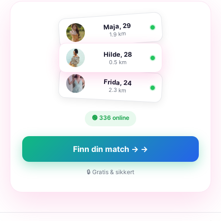
Maja, 29
1.9 km
Hilde, 28
0.5 km
Frida, 24
2.3 km
🟢 336 online
Finn din match → →
🔒 Gratis & sikkert