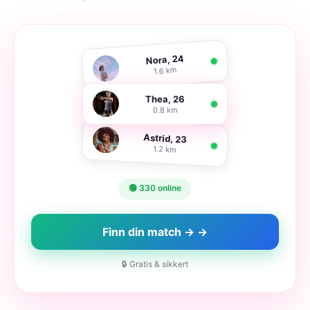
Nora, 24
1.6 km
Thea, 26
0.8 km
Astrid, 23
1.2 km
🟢 330 online
Finn din match → →
🔒 Gratis & sikkert