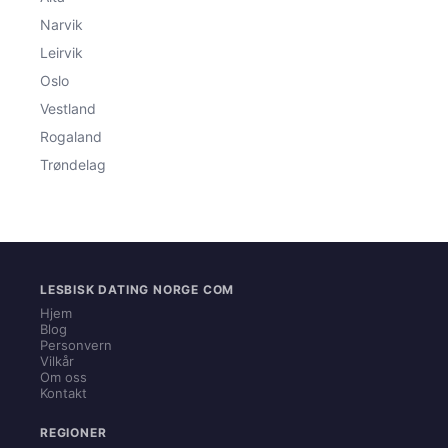
Narvik
Leirvik
Oslo
Vestland
Rogaland
Trøndelag
LESBISK DATING NORGE COM
Hjem
Blog
Personvern
Vilkår
Om oss
Kontakt
REGIONER