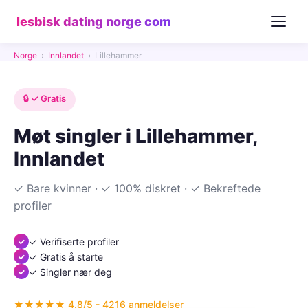
lesbisk dating norge com
Norge
›
Innlandet
›
Lillehammer
🔒 ✓ Gratis
Møt singler i Lillehammer,
Innlandet
✓ Bare kvinner · ✓ 100% diskret · ✓ Bekreftede
profiler
✓ Verifiserte profiler
✓ Gratis å starte
✓ Singler nær deg
★★★★★ 4.8/5 - 4216 anmeldelser