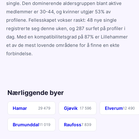
single. Den dominerende aldersgruppen blant aktive
medlemmer er 30-44, og kvinner utgjør 53% av
profilene. Fellesskapet vokser raskt: 48 nye single
registrerte seg denne uken, og 287 surfet på profiler i
dag. Med en kompatibilitetsgrad på 87% er Lillehammer
et av de mest lovende områdene for å finne en ekte
forbindelse.
Nærliggende byer
Hamar
Gjøvik
Elverum
29 479
17 596
12 490
Brumunddal
Raufoss
11 019
7 839