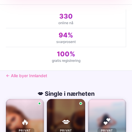
330
online nå
94%
svarprosent
100%
gratis registrering
← Alle byer Innlandet
💋 Single i nærheten
🔥
💋
💕
PRIVAT
PRIVAT
PRIVAT