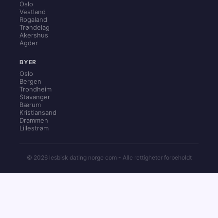
Oslo
Vestland
Rogaland
Trøndelag
Akershus
Agder
BYER
Oslo
Bergen
Trondheim
Stavanger
Bærum
Kristiansand
Drammen
Lillestrøm
© 2026 lesbisk dating norge com - Alle rettigheter forbeholdt