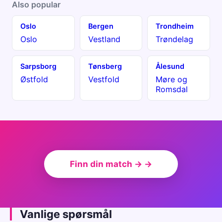
Also popular
Oslo
Bergen
Trondheim
Oslo
Vestland
Trøndelag
Sarpsborg
Tønsberg
Ålesund
Østfold
Vestfold
Møre og
Romsdal
Finn din match → →
Vanlige spørsmål