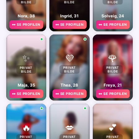
BILDE
BILDE
BILDE
Nora, 38
Ingrid, 31
Solveig, 24
👀 SE PROFILEN
👀 SE PROFILEN
👀 SE PROFILEN
✨
💜
🌹
PRIVAT
PRIVAT
PRIVAT
BILDE
BILDE
BILDE
Maja, 35
Thea, 28
Freya, 21
👀 SE PROFILEN
👀 SE PROFILEN
👀 SE PROFILEN
🔥
💋
💕
PRIVAT
PRIVAT
PRIVAT