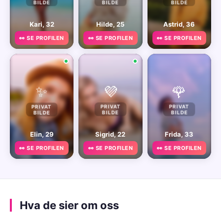
BILDE
BILDE
BILDE
Kari, 32
Hilde, 25
Astrid, 36
👀 SE PROFILEN
👀 SE PROFILEN
👀 SE PROFILEN
✨
💜
🌹
PRIVAT
PRIVAT
PRIVAT
BILDE
BILDE
BILDE
Elin, 29
Sigrid, 22
Frida, 33
👀 SE PROFILEN
👀 SE PROFILEN
👀 SE PROFILEN
Hva de sier om oss